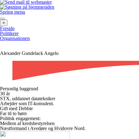
Spring menu
×
Forside
Politikere
Organisationen
Alexander Gundelack Angelo
Personlig baggrund
30 år
STX, uddannet datatekniker
Arbejder som IT-konsulent.
Gift med Debbie
Far til to børn
Politisk engagement:
Medlem af kredsbestyrelsen
Næstformand i Avedøre og Hvidovre Nord.