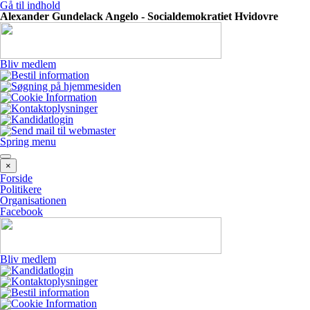
Gå til indhold
Alexander Gundelack Angelo - Socialdemokratiet Hvidovre
Bliv medlem
Spring menu
×
Forside
Politikere
Organisationen
Facebook
Bliv medlem