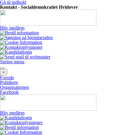
Gå til indhold
Kontakt - Socialdemokratiet Hvidovre
Bliv medlem
Spring menu
×
Forside
Politikere
Organisationen
Facebook
Bliv medlem