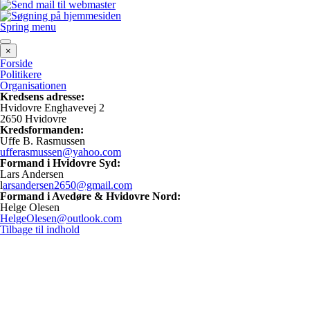
Spring menu
×
Forside
Politikere
Organisationen
Kredsens adresse:
Hvidovre Enghavevej 2
2650 Hvidovre
Kredsformanden:
Uffe B. Rasmussen
ufferasmussen@yahoo.com
Formand i Hvidovre Syd:
Lars Andersen
l
arsandersen2650@gmail.com
Formand i Avedøre & Hvidovre Nord:
Helge Olesen
HelgeOlesen@outlook.com
Tilbage til indhold