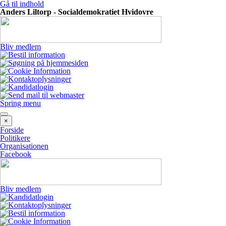
Gå til indhold
Anders Liltorp - Socialdemokratiet Hvidovre
Bliv medlem
Spring menu
×
Forside
Politikere
Organisationen
Facebook
Bliv medlem