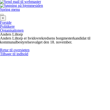
Spring menu
×
Forside
Politikere
Organisationen
Anders Liltorp
Anders Liltorp er hvidovrekredsens borgmesterkandidat til
kommunalbestyrelsesvalget den 18. november.
Retur til oversigten
Tilbage til indhold